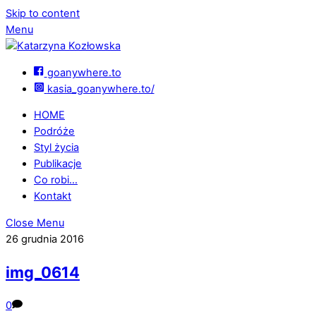
Skip to content
Menu
goanywhere.to
kasia_goanywhere.to/
HOME
Podróże
Styl życia
Publikacje
Co robi…
Kontakt
Close Menu
26 grudnia 2016
img_0614
0