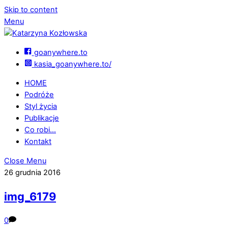
Skip to content
Menu
goanywhere.to
kasia_goanywhere.to/
HOME
Podróże
Styl życia
Publikacje
Co robi…
Kontakt
Close Menu
26 grudnia 2016
img_6179
0