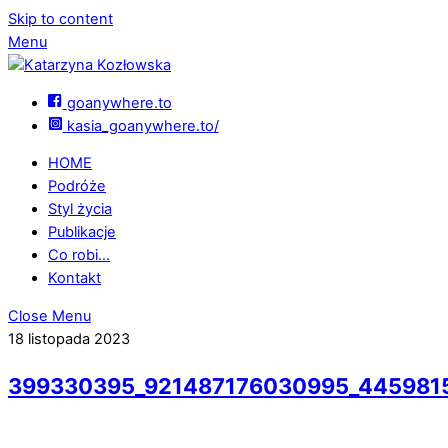
Skip to content
Menu
goanywhere.to
kasia_goanywhere.to/
HOME
Podróże
Styl życia
Publikacje
Co robi…
Kontakt
Close Menu
18 listopada 2023
399330395_921487176030995_445981