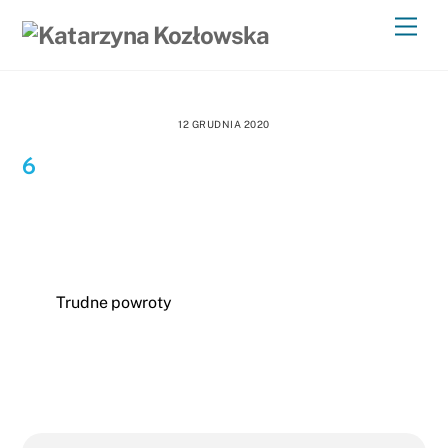
Skip
Men
to
content
12 GRUDNIA 2020
6
Trudne powroty