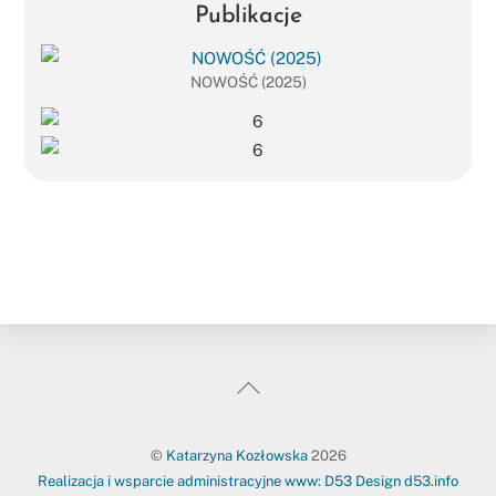
Publikacje
NOWOŚĆ (2025)
goanywhere.to
kasia_goanywhere.to/
Back
To
Top
©
Katarzyna Kozłowska
2026
Realizacja i wsparcie administracyjne www: D53 Design d53.info