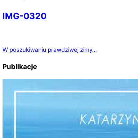
IMG-0320
W poszukiwaniu prawdziwej zimy…
Publikacje