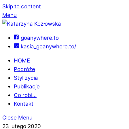
Skip to content
Menu
goanywhere.to
kasia_goanywhere.to/
HOME
Podróże
Styl życia
Publikacje
Co robi…
Kontakt
Close Menu
23 lutego 2020