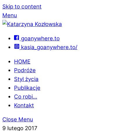
Skip to content
Menu
goanywhere.to
kasia_goanywhere.to/
HOME
Podróże
Styl życia
Publikacje
Co robi…
Kontakt
Close Menu
9 lutego 2017