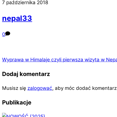
7 października 2018
nepal33
0
Wyprawa w Himalaje czyli pierwsza wizyta w Nepa
Dodaj komentarz
Musisz się
zalogować
, aby móc dodać komentarz
Publikacje