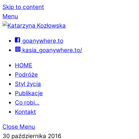
Skip to content
Menu
goanywhere.to
kasia_goanywhere.to/
HOME
Podróże
Styl życia
Publikacje
Co robi…
Kontakt
Close Menu
30 października 2016