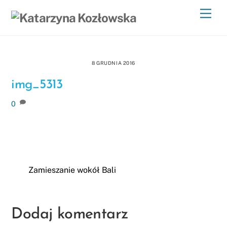
Skip
Men
to
content
8 GRUDNIA 2016
img_5313
0
Zamieszanie wokół Bali
Dodaj komentarz