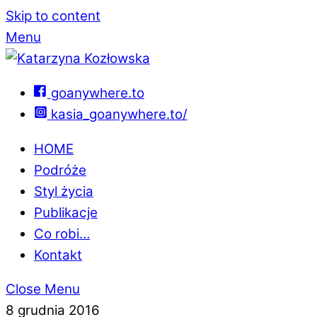
Skip to content
Menu
goanywhere.to
kasia_goanywhere.to/
HOME
Podróże
Styl życia
Publikacje
Co robi…
Kontakt
Close Menu
8 grudnia 2016