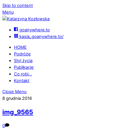
Skip to content
Menu
goanywhere.to
kasia_goanywhere.to/
HOME
Podróże
Styl życia
Publikacje
Co robi…
Kontakt
Close Menu
8 grudnia 2016
img_9565
0