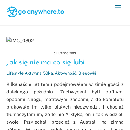
Skip
Men
to
content
6 LUTEGO 2021
Jak się nie ma co się lubi…
Lifestyle
Aktywna 50ka
,
Aktywność
,
Biegówki
Kilkanaście lat temu podejmowałam w zimie gości z
dalekiego południa. Zachwyceni byli obfitymi
opadami śniegu, metrowymi zaspami, a do kompletu
brakowało im tylko białych niedźwiedzi. I chociaż
tłumaczyłam im, że to nie Arktyka, oni i tak wiedzieli
swoje. Przyjechali przecież z Australii na zimną
północ. W końcu widok zaprzęgu z psami husky