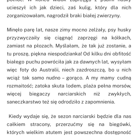
ucieszył ich jak dzieci, zaś kulig, który dla nich
zorganizowałam, nagrodził braki białej zwierzyny.
Minęło parę lat, nasze zimy mocno zelżały, psy husky
przyzwyczaiły się ciągnąć zaprzęgi na kółkach,
zamiast na płozach. Myślałam, że tak już zostanie, a
tu proszę, piękna niespodzianka! Od kilku dni obfitość
białego puchu powróciła jak za dawnych lat, wysyłam
więc foty do Australii, niech zazdroszczą, bo u nich
wciąż tak samo nudno – gorąco. A my mamy cudną
rozmaitość; zatoka skuta lodem, plaża pełna morsów,
więcej biegaczy narciarskich niż zwykłych,
saneczkarstwo też się odrodziło z zapomnienia.
Kiedy wydaje się, że sezon narciarski będzie dla nas
całkiem stracony, przerzućmy się na biegówki,
których wielkim atutem jest powszechna dostępność