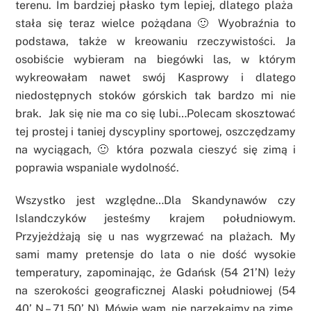
terenu. Im bardziej płasko tym lepiej, dlatego plaża
stała się teraz wielce pożądana 🙂 Wyobraźnia to
podstawa, także w kreowaniu rzeczywistości. Ja
osobiście wybieram na biegówki las, w którym
wykreowałam nawet swój Kasprowy i dlatego
niedostępnych stoków górskich tak bardzo mi nie
brak. Jak się nie ma co się lubi…Polecam skosztować
tej prostej i taniej dyscypliny sportowej, oszczędzamy
na wyciągach, 🙂 która pozwala cieszyć się zimą i
poprawia wspaniale wydolność.
Wszystko jest względne…Dla Skandynawów czy
Islandczyków jesteśmy krajem południowym.
Przyjeżdżają się u nas wygrzewać na plażach. My
sami mamy pretensje do lata o nie dość wysokie
temperatury, zapominając, że Gdańsk (54 21’N) leży
na szerokości geograficznej Alaski południowej (54
40’ N – 71 50’ N). Mówię wam, nie narzekajmy na zimę,