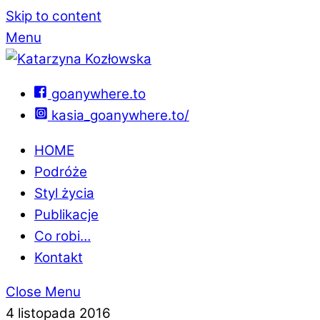
Skip to content
Menu
goanywhere.to
kasia_goanywhere.to/
HOME
Podróże
Styl życia
Publikacje
Co robi…
Kontakt
Close Menu
4 listopada 2016