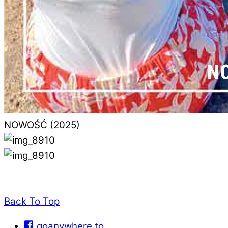
NOWOŚĆ (2025)
Back To Top
goanywhere.to