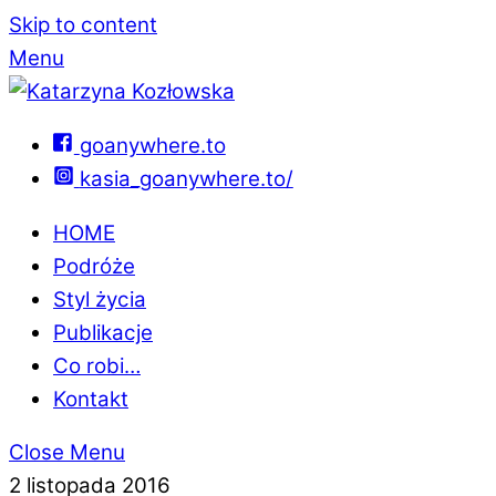
Skip to content
Menu
goanywhere.to
kasia_goanywhere.to/
HOME
Podróże
Styl życia
Publikacje
Co robi…
Kontakt
Close Menu
2 listopada 2016