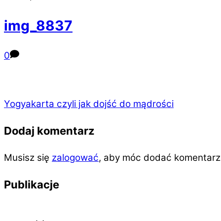
img_8837
0
Yogyakarta czyli jak dojść do mądrości
Dodaj komentarz
Musisz się
zalogować
, aby móc dodać komentarz
Publikacje