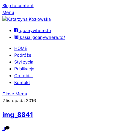
Skip to content
Menu
goanywhere.to
kasia_goanywhere.to/
HOME
Podróże
Styl życia
Publikacje
Co robi…
Kontakt
Close Menu
2 listopada 2016
img_8841
0