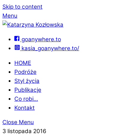
Skip to content
Menu
goanywhere.to
kasia_goanywhere.to/
HOME
Podróże
Styl życia
Publikacje
Co robi…
Kontakt
Close Menu
3 listopada 2016