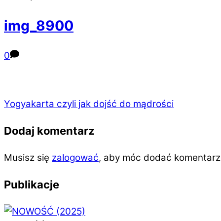
img_8900
0
Yogyakarta czyli jak dojść do mądrości
Dodaj komentarz
Musisz się
zalogować
, aby móc dodać komentarz
Publikacje