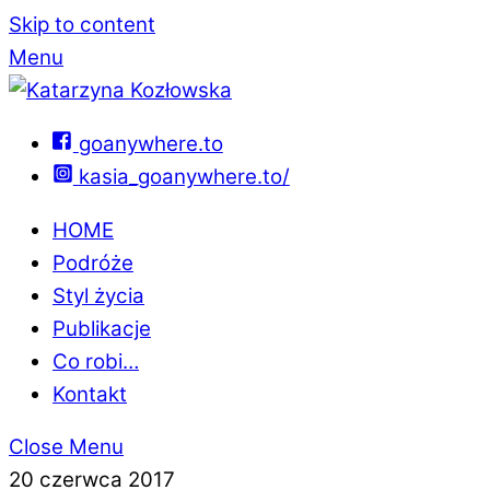
Skip to content
Menu
goanywhere.to
kasia_goanywhere.to/
HOME
Podróże
Styl życia
Publikacje
Co robi…
Kontakt
Close Menu
20 czerwca 2017