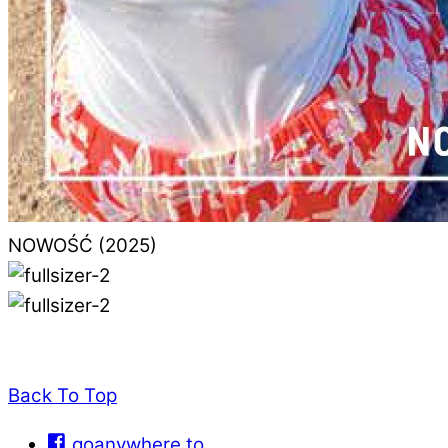
NOWOŚĆ (2025)
Back To Top
goanywhere.to