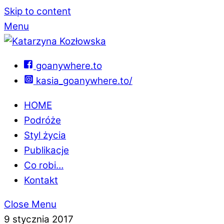
Skip to content
Menu
goanywhere.to
kasia_goanywhere.to/
HOME
Podróże
Styl życia
Publikacje
Co robi…
Kontakt
Close Menu
9 stycznia 2017