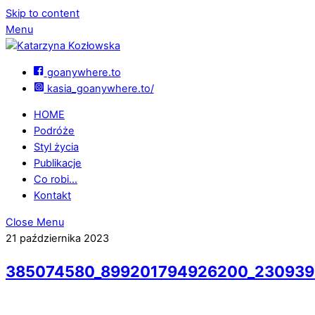
Skip to content
Menu
goanywhere.to
kasia_goanywhere.to/
HOME
Podróże
Styl życia
Publikacje
Co robi…
Kontakt
Close Menu
21 października 2023
385074580_899201794926200_230939