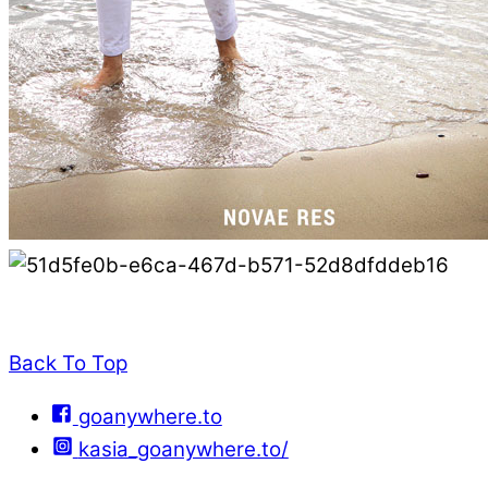
Back To Top
goanywhere.to
kasia_goanywhere.to/