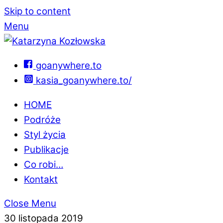
Skip to content
Menu
goanywhere.to
kasia_goanywhere.to/
HOME
Podróże
Styl życia
Publikacje
Co robi…
Kontakt
Close Menu
30 listopada 2019